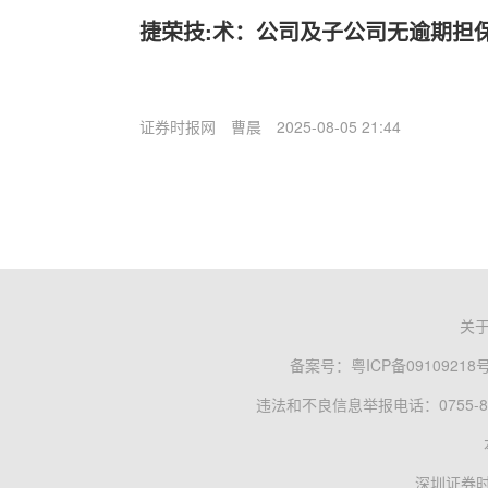
捷荣技:术：公司及子公司无逾期担
证券时报网
曹晨
2025-08-05 21:44
关
备案号：
粤ICP备09109218
违法和不良信息举报电话：0755-83
深圳证券