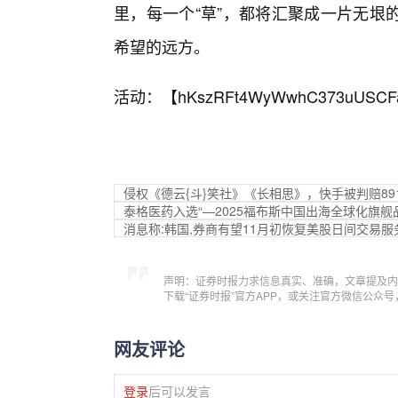
里，每一个“草”，都将汇聚成一片无垠
希望的远方。
活动：【
hKszRFt4WyWwhC373uUSCF
侵权《德云{斗}笑社》《长相思》，快手被判赔89
泰格医药入选“—2025福布斯中国出海全球化旗舰
消息称:韩国,券商有望11月初恢复美股日间交易服
声明：证券时报力求信息真实、准确，文章提及内
下载“证券时报”官方APP，或关注官方微信公众
网友评论
登录
后可以发言