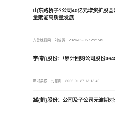
山东路桥子?公司40亿元增资扩股
量赋能高质量发展
齐鲁晚报网
刘俊英
2026-02-05 12:21:49
宇{新}股份：!累计回购公司股份4648
潇湘晨报
刘慧卿
2026-01-27 13:18:49
冀{凯}股份：公司及子公司无逾期对